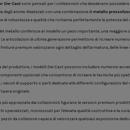
er Die-Cast
sono pensati per i collezionisti che desiderano possedere 
ria degli anime. Realizzati con una combinazione di
metallo pressofuso
e di robustezza e qualità che richiama perfettamente la potenza del c
o del metallo conferisce al modello un peso importante, una maggiore 
o. Le articolazioni di ultima generazione permettono di ricreare nume
finiture premium valorizzano ogni dettaglio dell'armatura, delle linee 
 del produttore, i modelli Die-Cast possono includere numerosi access
 componenti opzionali che consentono di ricreare le tecniche più spe
, i veicoli di supporto o parti dedicate alle differenti configurazioni de
l'opera originale.
ee più apprezzate dai collezionisti figurano le versioni premium prodott
hi specializzati, riconosciuti per l'elevata qualità costruttiva e la cu
 pezzo da collezione capace di valorizzare qualsiasi esposizione dedic