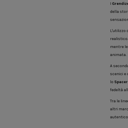
I
Grendiz
della sto
sensazion
L'utilizz
realistic
mentre le 
animata.
A seconda
scenici e
lo
Spacer
fedeltà al
Tra le lin
altri marc
autentico