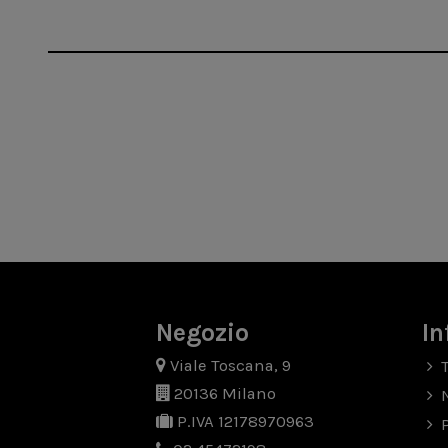
Negozio
In
Viale Toscana, 9
20136 Milano
P.IVA 12178970963