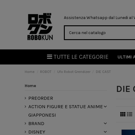
Assistenza Whatsapp dal Lunedi al Ve
TUTTE LE CATEGORIE
ULTIMI 
Home
ROBOT
Ufo Robot Grendizer
DIE CAST
Home
DIE
PREORDER
ACTION FIGURE E STATUE ANIME
GIAPPONESI
BRAND
DISNEY