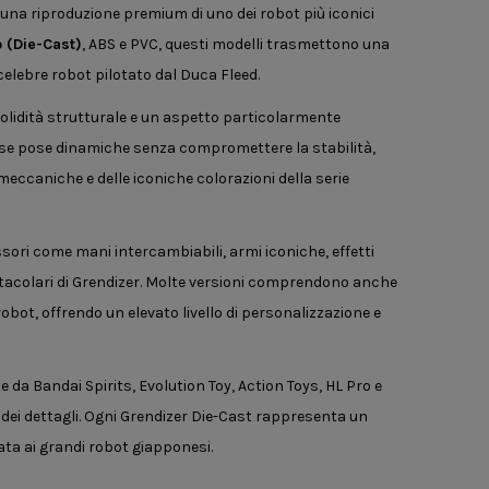
una riproduzione premium di uno dei robot più iconici
 (Die-Cast)
, ABS e PVC, questi modelli trasmettono una
elebre robot pilotato dal Duca Fleed.
solidità strutturale e un aspetto particolarmente
rose pose dinamiche senza compromettere la stabilità,
meccaniche e delle iconiche colorazioni della serie
ori come mani intercambiabili, armi iconiche, effetti
ttacolari di Grendizer. Molte versioni comprendono anche
l robot, offrendo un elevato livello di personalizzazione e
e da Bandai Spirits, Evolution Toy, Action Toys, HL Pro e
ra dei dettagli. Ogni Grendizer Die-Cast rappresenta un
ata ai grandi robot giapponesi.