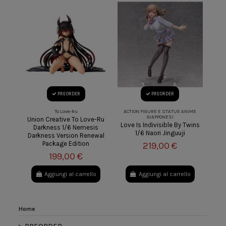
PREORDER
PREORDER
To Love-Ru
ACTION FIGURE E STATUE ANIME
GIAPPONESI
Union Creative To Love-Ru
Love Is Indivisible By Twins
Darkness 1/6 Nemesis
1/6 Naori Jinguuji
Darkness Version Renewal
Package Edition
219,00 €
199,00 €
Aggiungi al carrello
Aggiungi al carrello
Home