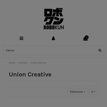
0
Home
BRAND
Union Creative
Union Creative
Selezione
2