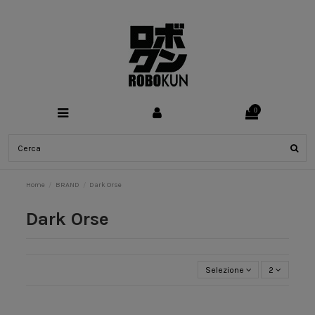
0
Home
BRAND
Dark Orse
Dark Orse
Selezione
2