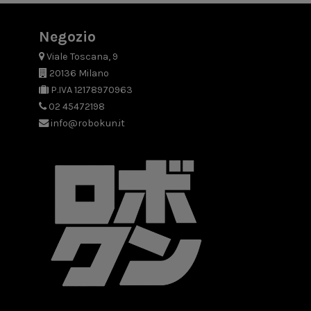
Negozio
Viale Toscana, 9
20136 Milano
P.IVA 12178970963
02 45472198
info@robokun.it