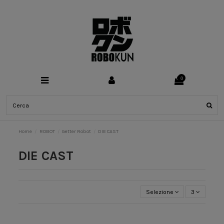
0
Home
ROBOT
Getter Robot
DIE CAST
DIE CAST
Selezione
3