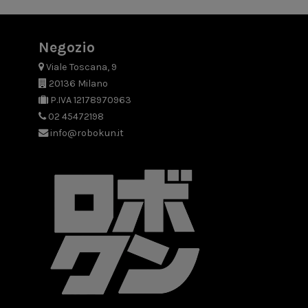
Negozio
Viale Toscana, 9
20136 Milano
P.IVA 12178970963
02 45472198
info@robokun.it