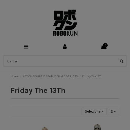
0
Home
ACTION FIGURE E STATUE FILM E SERIE TV
Friday The 13Th
Friday The 13Th
Selezione
2