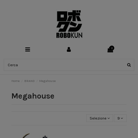
0
Home
BRAND
Megahouse
Megahouse
Selezione
9