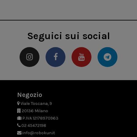
Seguici sui social
Negozio
Viale Toscana, 9
20136 Milano
P.IVA 12178970963
02 45472198
info@robokun.it