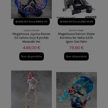
SOLD OUT
fino al 2026-11-30
SOLD OUT
fino al 2026-09-24
Jujutsu Kaisen
Demon Slayer
MegaHouse Jujutsu Kaisen
MegaHouse Demon Slayer
DX Satoru Gojo Kyoshiki
Kimetsu No Yaiba G.E.M.
Murasaki Ver.
Iguro-San Palm
449,00 €
79,90 €
Non disponibile
Non disponibile