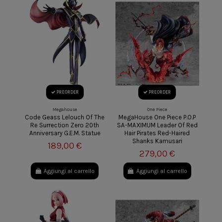
PREORDER
PREORDER
Megahouse
One Piece
Code Geass Lelouch Of The
MegaHouse One Piece P.O.P
Re Surrection Zero 20th
SA-MAXIMUM Leader Of Red
Anniversary G.E.M. Statue
Hair Pirates Red-Haired
Shanks Kamusari
189,00 €
279,00 €
Aggiungi al carrello
Aggiungi al carrello