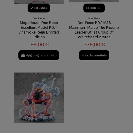
PREORDER
SOLD OUT
One Piece
One Piece
MegaHouse One Piece
One Piece P.O.P MAS
Excellent Model P.O.P.
Maximum Marco The Phoenix
Vinsmoke Reiju Limited
Leader Of 1st Group Of
Edition
Whitebeard Pirates
199,00 €
379,00 €
Aggiungi al carrello
Non disponibile