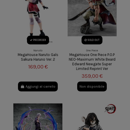
PREORDER
SOLD OUT
Naruto
One Piece
MegaHouse Naruto Gals
MegaHouse One Piece P.O.P
Sakura Haruno Ver. 2
NEO-Maximum White Beard
Edward Newgate Super
169,00 €
Limited Reprint Ver
359,00 €
Aggiungi al carrello
Non disponibile