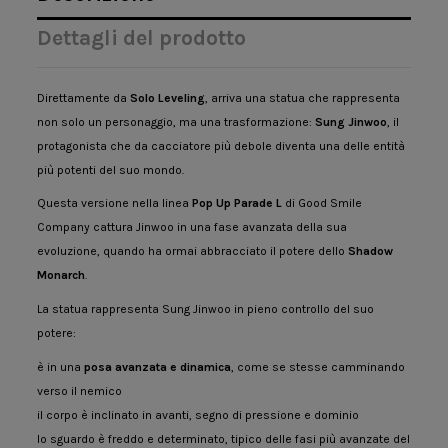
Dettagli del prodotto
Direttamente da
Solo Leveling
, arriva una statua che rappresenta
non solo un personaggio, ma una trasformazione:
Sung Jinwoo
, il
protagonista che da cacciatore più debole diventa una delle entità
più potenti del suo mondo.
Questa versione nella linea
Pop Up Parade L
di
Good Smile
Company
cattura Jinwoo in una fase avanzata della sua
evoluzione, quando ha ormai abbracciato il potere dello
Shadow
Monarch
.
La statua rappresenta Sung Jinwoo in pieno controllo del suo
potere:
è in una
posa avanzata e dinamica
, come se stesse camminando
verso il nemico
il corpo è inclinato in avanti, segno di pressione e dominio
lo sguardo è freddo e determinato, tipico delle fasi più avanzate del