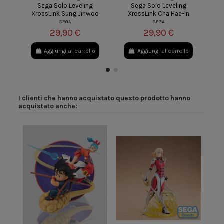
Sega Solo Leveling
Sega Solo Leveling
Fury
XrossLink Sung Jinwoo
XrossLink Cha Hae-In
SEGA
SEGA
29,90 €
29,90 €
Aggiungi al carrello
Aggiungi al carrello
I clienti che hanno acquistato questo prodotto hanno
acquistato anche: