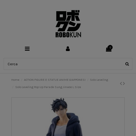
0
Home
ACTION FIGURE E STATUE ANIME GIAPPONESI
Solo Leveling
Solo Leveling Pop Up Parade Sung Jinwoo L Size