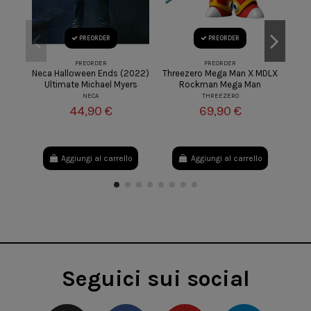
PREORDER
PREORDER
PREORDER
PREORDER
Neca Halloween Ends (2022)
Threezero Mega Man X MDLX
Arm
Ultimate Michael Myers
Rockman Mega Man
So
NECA
THREEZERO
44,90 €
69,90 €
Aggiungi al carrello
Aggiungi al carrello
Seguici sui social