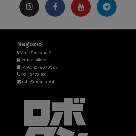
Negozio
Viale Toscana, 9
20136 Milano
P.IVA 12178970963
02 45472198
info@robokun.it