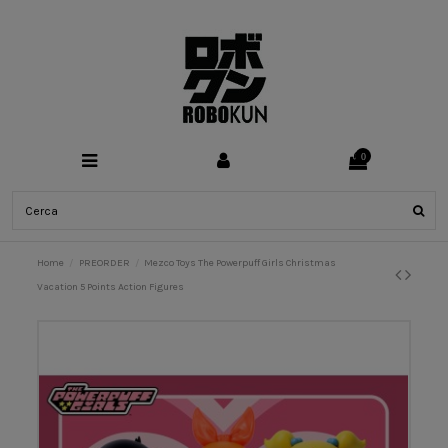
0
Home
PREORDER
Mezco Toys The Powerpuff Girls Christmas
Vacation 5 Points Action Figures