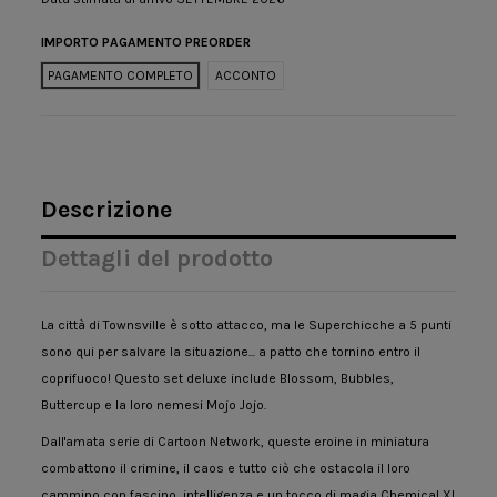
IMPORTO PAGAMENTO PREORDER
PAGAMENTO COMPLETO
ACCONTO
Descrizione
Dettagli del prodotto
La città di Townsville è sotto attacco, ma le Superchicche a 5 punti
sono qui per salvare la situazione... a patto che tornino entro il
coprifuoco! Questo set deluxe include Blossom, Bubbles,
Buttercup e la loro nemesi Mojo Jojo.
Dall'amata serie di Cartoon Network, queste eroine in miniatura
combattono il crimine, il caos e tutto ciò che ostacola il loro
cammino con fascino, intelligenza e un tocco di magia Chemical X!