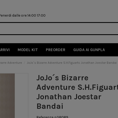
nerdi dalle ore 14:00 17:00
ARRIVI
MODEL KIT
PREORDER
GUIDA AI GUNPLA
zzarre Adventure
JoJo´s Bizarre Adventure S.H.Figuarts Jonathan Joestar Bandai
JoJo´s Bizarre
Adventure S.H.Figuar
Jonathan Joestar
Bandai
Referenza
p38089