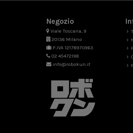
Negozio
In
Viale Toscana, 9
20136 Milano
P.IVA 12178970963
02 45472198
info@robokun.it