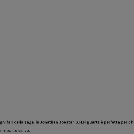
ni fan della saga: la
Jonathan Joestar S.H.Figuarts
è perfetta per chi
 impatto visivo.