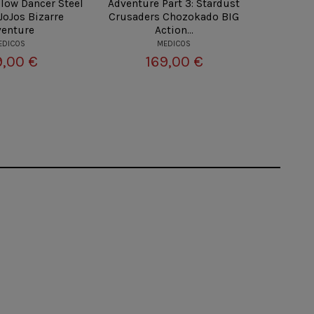
Slow Dancer Steel
Adventure Part 3: Stardust
Adventur
JoJos Bizarre
Crusaders Chozokado BIG
JOLUN
venture
Action...
EDICOS
MEDICOS
9,00 €
169,00 €