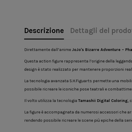
Descrizione
Dettagli del prodo
Direttamente dall’anime
JoJo's Bizarre Adventure
– Pha
Questa action figure rappresenta l’origine della leggend
design è stato realizzato per mantenere proporzioni realis
La tecnologia avanzata S.H.Figuarts permette una mobili
possibile ricreare le iconiche pose teatrali e combattiment
Il volto utilizza la tecnologia
Tamashii Digital Coloring
, 
La figure è accompagnata da numerosi accessori che arric
rendendo possibile ricreare le scene più epiche della seri