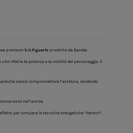
linea premium
S.H.Figuarts
prodotta da
Bandai
.
e riflette la potenza e la nobiltà del personaggio. Il
 dinamiche senza compromettere l’estetica, rendendo
ntense viste nell’anime.
 effetto per simulare le tecniche energetiche “Hamon”,