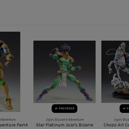
PREORDER
P
e Adventure
Jojo's Bizzarre Adventure
Jojo's Biz
dventure Part4
Star Platinum JoJo's Bizarre
Chozo Art C