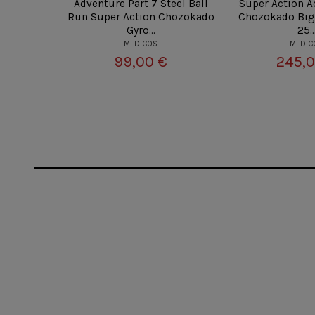
Adventure Part 7 Steel Ball
Super Action A
Run Super Action Chozokado
Chozokado Big 
Gyro...
25..
MEDICOS
MEDIC
99,00 €
245,0