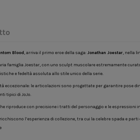
tto
ntom Blood
, arriva il primo eroe della saga:
Jonathan Joestar
, nella 
aria famiglia Joestar, con uno sculpt muscolare estremamente curato ch
tiche e fedeltà assoluta allo stile unico della serie.
tà eccezionale: le articolazioni sono progettate per garantire pose
i tipici di JoJo.
che riproduce con precisione i tratti del personaggio e le espressioni i
chiscono l’esperienza di collezione, tra cui la celebre spada e parti
e