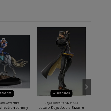
REORDER
PREORDER
zarre Adventure
Jojo's Bizzarre Adventure
Jojo'
ollection Johnny
Jotaro Kujo JoJo's Bizarre
GoodSmi