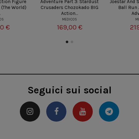
ction Figure
Adventure Part 3: Stardust
Joestar And 
(The World)
Crusaders Chozokado BIG
Ball Run 
.
Action...
Ad
OS
MEDICOS
M
0 €
169,00 €
21
Seguici sui social