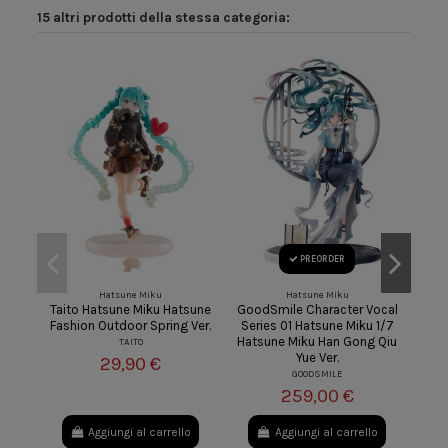
15 altri prodotti della stessa categoria:
PREORDER
Hatsune Miku
Hatsune Miku
Taito Hatsune Miku Hatsune
GoodSmile Character Vocal
Goo
Fashion Outdoor Spring Ver.
Series 01 Hatsune Miku 1/7
Se
Hatsune Miku Han Gong Qiu
Ne
TAITO
Yue Ver.
29,90 €
GOODSMILE
259,00 €
Aggiungi al carrello
Aggiungi al carrello