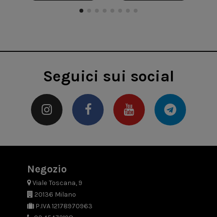
Seguici sui social
Negozio
Viale Toscana, 9
20136 Milano
P.IVA 12178970963