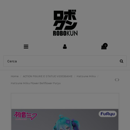
0
Home
ACTION FIGURE E STATUE VIDEOGAME
Hatsune Miku
Hatsune Miku Flower Bellflower Furyu