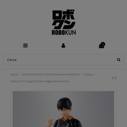
0
Home
ACTION FIGURE E STATUE ANIME GIAPPONESI
Haikyu
Haikyu!! S.H.Figuart Tobio Kageyama Bandai