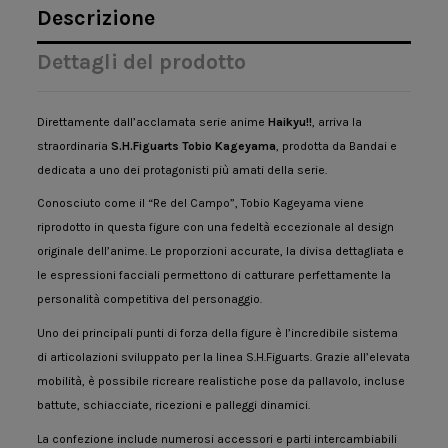
Descrizione
Dettagli del prodotto
Direttamente dall’acclamata serie anime
Haikyu!!
, arriva la
straordinaria
S.H.Figuarts Tobio Kageyama
, prodotta da
Bandai
e
dedicata a uno dei protagonisti più amati della serie.
Conosciuto come il “Re del Campo”, Tobio Kageyama viene
riprodotto in questa figure con una fedeltà eccezionale al design
originale dell’anime. Le proporzioni accurate, la divisa dettagliata e
le espressioni facciali permettono di catturare perfettamente la
personalità competitiva del personaggio.
Uno dei principali punti di forza della figure è l’incredibile sistema
di articolazioni sviluppato per la linea S.H.Figuarts. Grazie all’elevata
mobilità, è possibile ricreare realistiche pose da pallavolo, incluse
battute, schiacciate, ricezioni e palleggi dinamici.
La confezione include numerosi accessori e parti intercambiabili