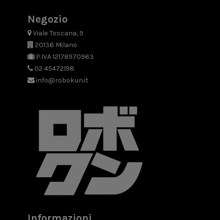
Negozio
Viale Toscana, 9
20136 Milano
P.IVA 12178970963
02 45472198
info@robokun.it
Informazioni