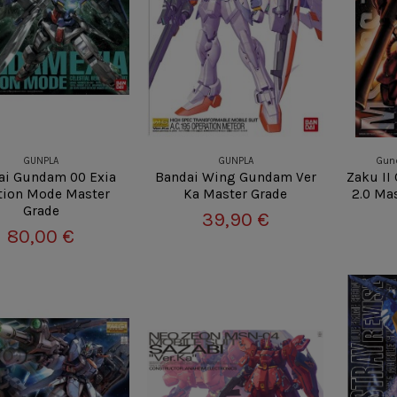
GUNPLA
GUNPLA
Gun
ai Gundam 00 Exia
Bandai Wing Gundam Ver
Zaku II
tion Mode Master
Ka Master Grade
2.0 Ma
Grade
39,90 €
80,00 €