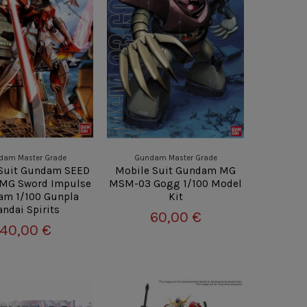
dam Master Grade
Gundam Master Grade
Suit Gundam SEED
Mobile Suit Gundam MG
 MG Sword Impulse
MSM-03 Gogg 1/100 Model
m 1/100 Gunpla
Kit
andai Spirits
60,00 €
40,00 €