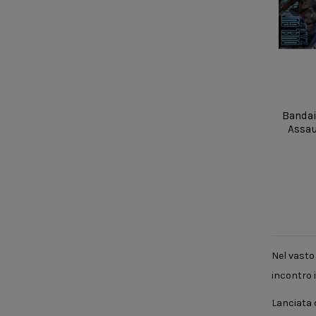
Banda
Assau
Nel vasto 
incontro i
Lanciata d