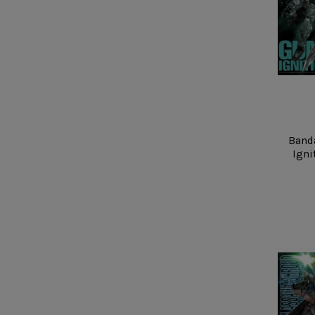
Band
Igni