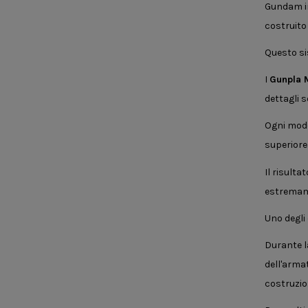
Gundam in
costruito
Questo sis
I
Gunpla 
dettagli 
Ogni mode
superiore 
Il risult
estremam
Uno degli
Durante l
dell'arma
costruzio