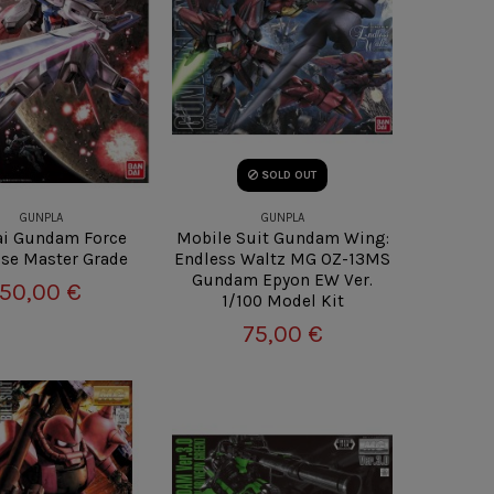
SOLD OUT
GUNPLA
GUNPLA
i Gundam Force
Mobile Suit Gundam Wing:
se Master Grade
Endless Waltz MG OZ-13MS
Gundam Epyon EW Ver.
50,00 €
1/100 Model Kit
75,00 €