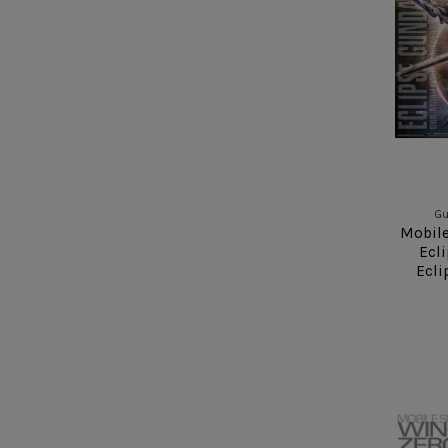
Gu
Mobil
Ecl
Ecli