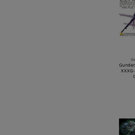
Gu
Gundam
XXXG-