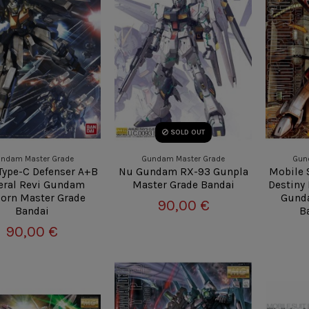
SOLD OUT
ndam Master Grade
Gundam Master Grade
Gun
Type-C Defenser A+B
Nu Gundam RX-93 Gunpla
Mobile 
eral Revi Gundam
Master Grade Bandai
Destiny
orn Master Grade
Gunda
90,00 €
Bandai
B
90,00 €