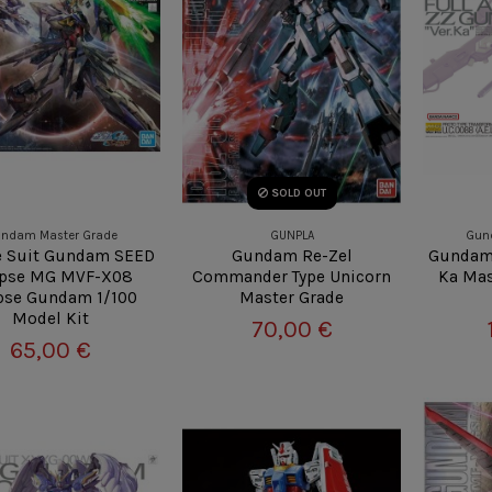
SOLD OUT
ndam Master Grade
GUNPLA
Gun
e Suit Gundam SEED
Gundam Re-Zel
Gundam 
ipse MG MVF-X08
Commander Type Unicorn
Ka Mas
pse Gundam 1/100
Master Grade
Model Kit
70,00 €
65,00 €