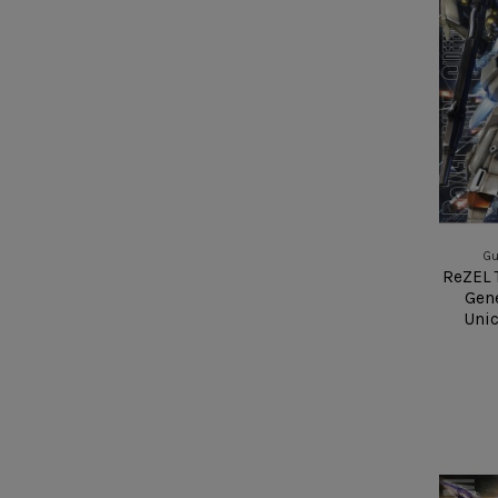
Gu
ReZEL 
Gen
Unic