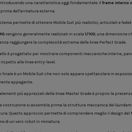
troducendo una caratteristica oggi fondamentale: il
frame interno 
 prima dell'armatura esterna.
tema permette di ottenere Mobile Suit più realistici, articolati e fedel
MG
vengono generalmente realizzati in scala
1/100
, una dimensione c
senza raggiungere la complessità estrema delle linee Perfect Grade.
llo è progettato per mostrare componenti meccaniche interne, pannel
rispetto alle linee entry-level.
ato finale è un Mobile Suit che non solo appare spettacolare in esposi
ente appagante.
 elementi più apprezzati della linea Master Grade è proprio la presenza
a costruzione si assembla prima la struttura meccanica del Gundam 
tura. Questo approccio permette di comprendere meglio il design del M
ne di un vero robot in miniatura.