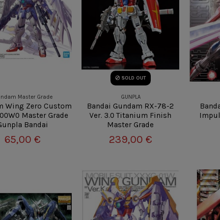
SOLD OUT
ndam Master Grade
GUNPLA
 Wing Zero Custom
Bandai Gundam RX-78-2
Banda
00W0 Master Grade
Ver. 3.0 Titanium Finish
Impul
Gunpla Bandai
Master Grade
65,00 €
239,00 €