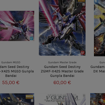
Gundam MGSD
Gundam Master Grade
Gun
dam Seed Destiny
Gundam Seed Destiny
Gundam 
-X42S MGSD Gunpla
ZGMF-X42S Master Grade
DX Mas
Bandai
Gunpla Bandai
55,00 €
60,00 €