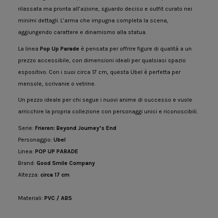
rilassata ma pronta all’azione, sguardo deciso e outfit curato nei
minimi dettagli. L’arma che impugna completa la scena,
aggiungendo carattere e dinamismo alla statua.
La linea
Pop Up Parade
è pensata per offrire figure di qualità a un
prezzo accessibile, con dimensioni ideali per qualsiasi spazio
espositivo. Con i suoi circa 17 cm, questa Ubel è perfetta per
mensole, scrivanie o vetrine.
Un pezzo ideale per chi segue i nuovi anime di successo e vuole
arricchire la propria collezione con personaggi unici e riconoscibili.
Serie:
Frieren: Beyond Journey’s End
Personaggio:
Ubel
Linea:
POP UP PARADE
Brand:
Good Smile Company
Altezza:
circa 17 cm
Materiali:
PVC / ABS