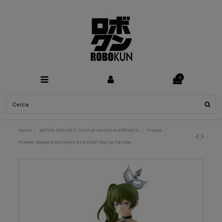
0
Home
ACTION FIGURE E STATUE ANIME GIAPPONESI
Frieren
Frieren: Beyond Journey's End Ubel Pop Up Parade