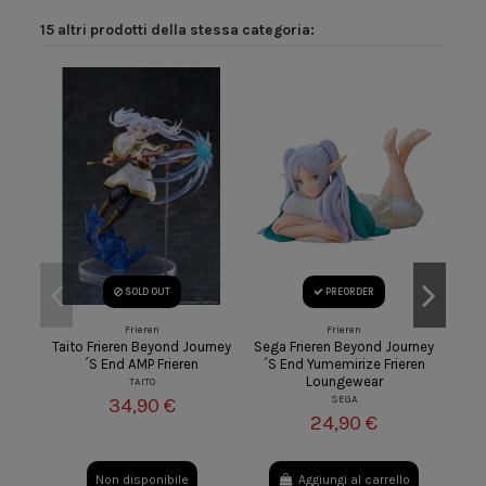
15 altri prodotti della stessa categoria:
SOLD OUT
PREORDER
Frieren
Frieren
Taito Frieren Beyond Journey
Sega Frieren Beyond Journey
F
´s End AMP Frieren
´s End Yumemirize Frieren
Loungewear
TAITO
SEGA
34,90 €
24,90 €
Non disponibile
Aggiungi al carrello