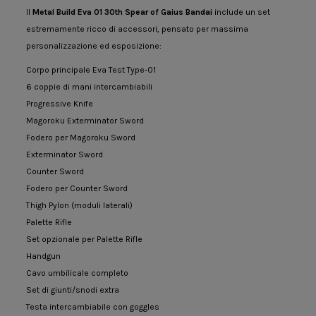
Il
Metal Build Eva 01 30th Spear of Gaius Bandai
include un set
estremamente ricco di accessori, pensato per massima
personalizzazione ed esposizione:
Corpo principale Eva Test Type-01
6 coppie di mani intercambiabili
Progressive Knife
Magoroku Exterminator Sword
Fodero per Magoroku Sword
Exterminator Sword
Counter Sword
Fodero per Counter Sword
Thigh Pylon (moduli laterali)
Palette Rifle
Set opzionale per Palette Rifle
Handgun
Cavo umbilicale completo
Set di giunti/snodi extra
Testa intercambiabile con goggles