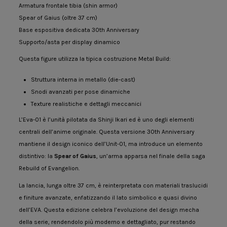
Armatura frontale tibia (shin armor)
Spear of Gaius (oltre 37 cm)
Base espositiva dedicata 30th Anniversary
Supporto/asta per display dinamico
Questa figure utilizza la tipica costruzione Metal Build:
Struttura interna in metallo (die-cast)
Snodi avanzati per pose dinamiche
Texture realistiche e dettagli meccanici
L’Eva-01 è l’unità pilotata da Shinji Ikari ed è uno degli elementi
centrali dell’anime originale. Questa versione 30th Anniversary
mantiene il design iconico dell’Unit-01, ma introduce un elemento
distintivo: la
Spear of Gaius
, un’arma apparsa nel finale della saga
Rebuild of Evangelion.
La lancia, lunga oltre 37 cm, è reinterpretata con materiali traslucidi
e finiture avanzate, enfatizzando il lato simbolico e quasi divino
dell’EVA. Questa edizione celebra l’evoluzione del design mecha
della serie, rendendolo più moderno e dettagliato, pur restando