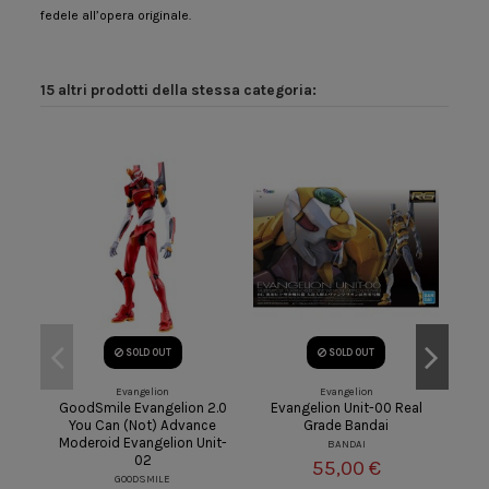
fedele all’opera originale.
15 altri prodotti della stessa categoria:
SOLD OUT
SOLD OUT
Evangelion
Evangelion
GoodSmile Evangelion 2.0
Evangelion Unit-00 Real
Evan
You Can (Not) Advance
Grade Bandai
(DX
Moderoid Evangelion Unit-
BANDAI
02
55,00 €
GOODSMILE