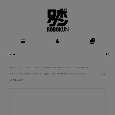
0
Home
ACTION FIGURE E STATUE ANIME GIAPPONESI
Evangelion
Bandai Metal Build Eva Test Type-01 30th with the Spear of Gaius -
EVANGELION